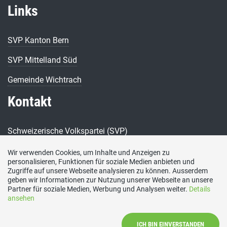
Links
SVP Kanton Bern
SVP Mittelland Süd
Gemeinde Wichtrach
Kontakt
Schweizerische Volkspartei (SVP)
Sektion Wichtrach
Wir verwenden Cookies, um Inhalte und Anzeigen zu
Yannik Beugger, Präsident
personalisieren, Funktionen für soziale Medien anbieten und
Tel.: 077 442 40 77
Zugriffe auf unsere Webseite analysieren zu können. Ausserdem
E-Mail:
yannik-beugger@bluewin.ch
geben wir Informationen zur Nutzung unserer Webseite an unsere
Partner für soziale Medien, Werbung und Analysen weiter.
Details
Social Media
ansehen
ICH BIN EINVERSTANDEN